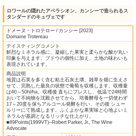
ロワールの隠れたアペラシオン、カンシーで造られるス
タンダードのキュヴェです
ドメーヌ・トロテロー / カンシー [2023]
Domaine Trotereau
テイスティングコメント
鮮烈なミネラル感に、凝縮した果実と柔らかな酸が丸い
印象を与えます。ブドウの個性に加え、土地の味わいも
表現されています。
商品説明
地質は石英を多く含む粘土石灰土壌。雑草を畑に生えさ
せて、完熟した最良の状態で葡萄を収穫します。収穫量
は40～50hl/ha。収穫後 直ちにプレスし、低温で24時間
おいて不純物を沈殿させてから、培養酵母を一切使わず
17～20度を保ちアルコール発酵を行い、その後 シュー
ルリーにて熟成します。ふくよかな果実味と心地よいミ
ネラルが基調となるリッチな仕上がり。
■89Points(1999VT)--Robert Parker, Jr., The Wine
Advocate