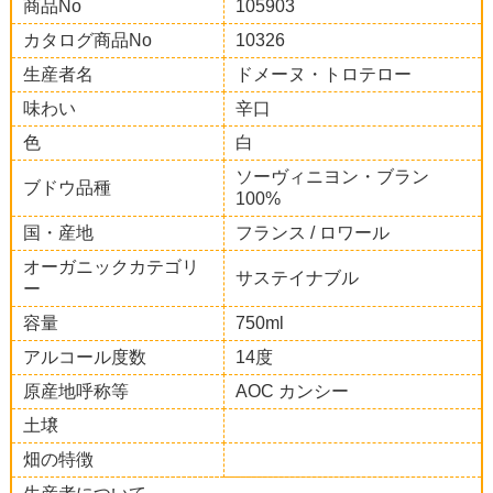
商品No
105903
カタログ商品No
10326
生産者名
ドメーヌ・トロテロー
味わい
辛口
色
白
ソーヴィニヨン・ブラン
ブドウ品種
100%
国・産地
フランス / ロワール
オーガニックカテゴリ
サステイナブル
ー
容量
750ml
アルコール度数
14度
原産地呼称等
AOC カンシー
土壌
畑の特徴