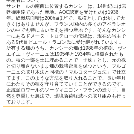
生産者について
サンセールの南西に位置するカンシーは、14世紀には宮
廷御用達であった産地。AOC認定を受けたのは1936
年。総栽培面積は200haほどで、規模としては決して大
きくはありませんが、フランス国内の多くのアペラシオ
ンの中でも特に古い歴史を持つ産地です。そんなカンシ
ーにあるドメーヌ・トロテローの伝統は、現在の当主で
ある9代目ピエール・ラゴン氏に受け継がれています。
所有する畑のうち、カンシーの畑は1988年の植樹、ヴィ
エイユ・ヴィーニュは1905年と1934年に植樹されたも
の。枝の一部を土に埋めることで「子株」とし、元の株
と切り離さないまま畑の栽培密度を保つという、ブルゴ
ーニュの取り木法と同様の「マルコタージュ法」で仕立
てます。このような方法を取り入れることで、長い年月
にわたりその種を守り育てていくことができるのです。
正統派ロワールのソーヴィニヨン・ブランの造り手。自
然を尊重した農法で、環境負荷軽減への取り組みも行っ
ております。