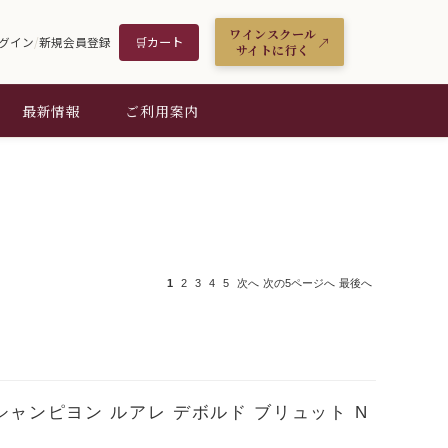
ワインスクール
🛒
カート
グイン
/
新規会員登録
サイトに行く
最新情報
ご利用案内
1
2
3
4
5
次へ
次の5ページへ
最後へ
シャンピヨン ルアレ デボルド ブリュット N