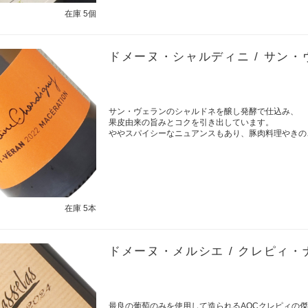
在庫 5個
ドメーヌ・シャルディニ / サン・ヴ
サン・ヴェランのシャルドネを醸し発酵で仕込み、
果皮由来の旨みとコクを引き出しています。
ややスパイシーなニュアンスもあり、豚肉料理やきの
在庫 5本
ドメーヌ・メルシエ / クレピィ・ナ
最良の葡萄のみを使用して造られるAOCクレピィの