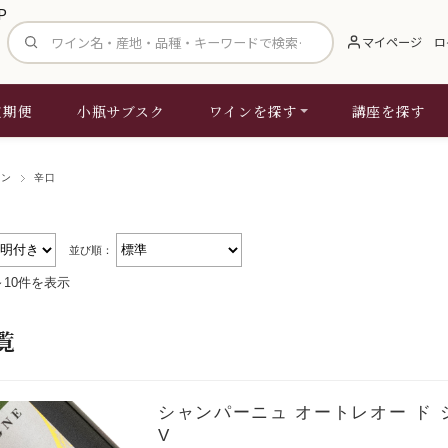
サイト内検索
マイページ
ロ
定期便
小瓶サブスク
ワインを探す
講座を探す
イン
辛口
並び順：
～10件を表示
覧
シャンパーニュ オートレオー ド 
V