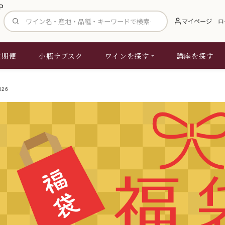
サイト内検索
マイページ
ロ
定期便
小瓶サブスク
ワインを探す
講座を探す
026