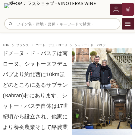
🛒
サイト内検索
TOP
フランス
コート・デュ・ローヌ
シャトー・ド・バステ
ドメーヌ・ド・バステは南
ローヌ、シャトーヌフデュ
パプより約北西に10kmほ
どのところにあるサブラン
(Sabran)村にあります。シ
ャトー・バステ自体は17世
紀頃から設立され、他家に
より養蚕農業そして酪農業