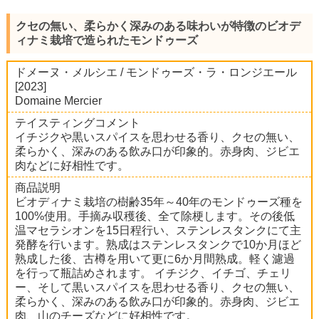
クセの無い、柔らかく深みのある味わいが特徴のビオデ
ィナミ栽培で造られたモンドゥーズ
ドメーヌ・メルシエ / モンドゥーズ・ラ・ロンジエール
[2023]
Domaine Mercier
テイスティングコメント
イチジクや黒いスパイスを思わせる香り、クセの無い、
柔らかく、深みのある飲み口が印象的。赤身肉、ジビエ
肉などに好相性です。
商品説明
ビオディナミ栽培の樹齢35年～40年のモンドゥーズ種を
100%使用。手摘み収穫後、全て除梗します。その後低
温マセラシオンを15日程行い、ステンレスタンクにて主
発酵を行います。熟成はステンレスタンクで10か月ほど
熟成した後、古樽を用いて更に6か月間熟成。軽く濾過
を行って瓶詰めされます。 イチジク、イチゴ、チェリ
ー、そして黒いスパイスを思わせる香り、クセの無い、
柔らかく、深みのある飲み口が印象的。赤身肉、ジビエ
肉、山のチーズなどに好相性です。