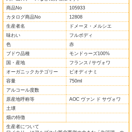
商品No
105933
カタログ商品No
12808
生産者名
ドメーヌ・メルシエ
味わい
フルボディ
色
赤
ブドウ品種
モンドゥーズ100%
国・産地
フランス / サヴォワ
オーガニックカテゴリー
ビオディナミ
容量
750ml
アルコール度数
原産地呼称等
AOC ヴァン ド サヴォワ
土壌
畑の特徴
生産者について