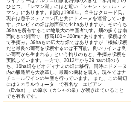
ワイナリーはアルプス山脈北西側の大きな「氷河湖」の
ひとつ、「レマン湖」にほど近い「シャン・シェル・レ
マン」にあります。創設は1988年。当主はクロード氏。
現在は息子ステファン氏と共にドメーヌを運営していま
す。クレピィの畑は総面積で44haありますが、そのうち
39haを所有するこの地最大の生産者です。畑の多くは南
西向きの斜面で、標高100～300mにあります。収穫は全
て手摘み。39haもの広大な畑ではありますが「機械収穫
だと最良の葡萄を収穫するのは不可能。良いワインは良
い葡萄から生まれる」という拘りのもと、手摘み収穫を
実践しています。一方で、2012年から39 haの畑のう
ち、16ha畑をビオディナミの畑に移行。同時にドメーヌ
内の醸造所を大改革し、最新の機材を購入。現在ではナ
チュールワインの生産も行っています。 また、この周辺
にはミネラルウォ―ターで有名な「エビアン
（Evian）」の原水（カシャの泉）が湧き出ていること
でも有名です。