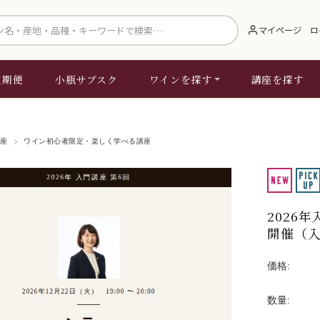
索
マイページ
ロ
定期便
小瓶サブスク
ワインを探す
講座を探す
座
ワイン初心者限定・楽しく学べる講座
2026
開催（入
価格:
数量: