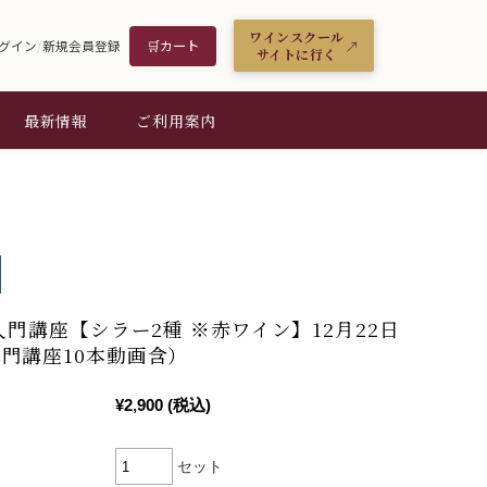
ワインスクール
🛒
カート
グイン
/
新規会員登録
サイトに行く
最新情報
ご利用案内
年入門講座【シラー2種 ※赤ワイン】12月22日
門講座10本動画含）
¥2,900
(税込)
セット