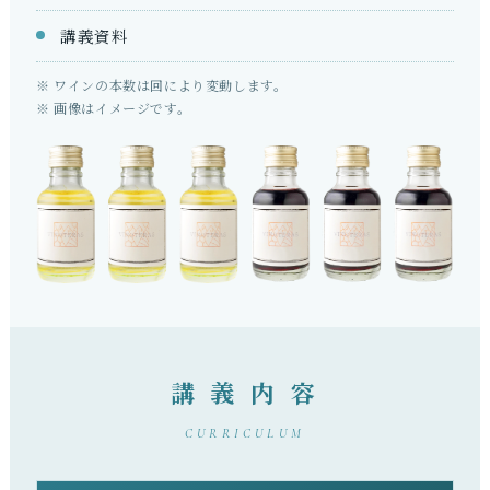
講義資料
※ ワインの本数は回により変動します。
※ 画像はイメージです。
講 義 内 容
CURRICULUM