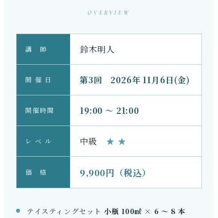
OVERVIEW
鈴木明人の
ワインサイエンス講座
鈴木明人
講 師
― 第 3 回 ―
第3回 2026年 11月6日(金)
開 催 日
「なんとなく」を、構造で理解する
19:00 ～ 21:00
開催時間
お申し込みはこちらから
中級
★ ★
レ ベ ル
9,900円（税込）
価 格
テイスティングセット
小瓶 100㎖ × 6 ～ 8 本