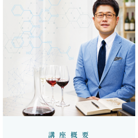
講 座 概 要
WINE SCIENCE LECTURE