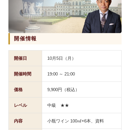
開催情報
苦手意識を紐解くイタリアワ
イン講座
第 2 回 10月5日（月）
開催日
10月5日（月）
ティレニア海側、王侯貴族が育んだ
ワイン文化の物語
開催時間
19:00 ～ 21:00
講師 永瀬 喜洋
価格
9,900円（税込）
レベル
中級 ★★
内容
小瓶ワイン 100㎖×6本、資料