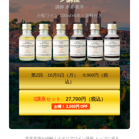
講師 永瀬 喜洋
小瓶ワイン 100㎖×6本＋資料付き
第2回 10月5日（月） 9,900円（税
込）
3講座セット
27,700円（税込）
お得！ 2,000円 OFF
← 苦手意識を紐解くイタリアワイン講座 トップに戻る