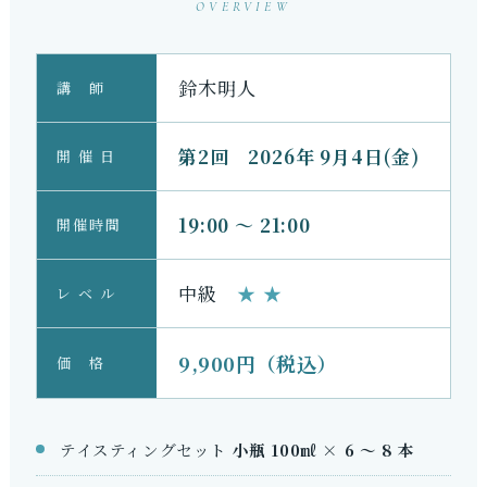
OVERVIEW
鈴木明人の
ワインサイエンス講座
鈴木明人
講 師
― 第 2 回 ―
第2回 2026年 9月4日(金)
開 催 日
「なんとなく」を、構造で理解する
19:00 ～ 21:00
開催時間
お申し込みはこちらから
中級
★ ★
レ ベ ル
9,900円（税込）
価 格
テイスティングセット
小瓶 100㎖ × 6 ～ 8 本