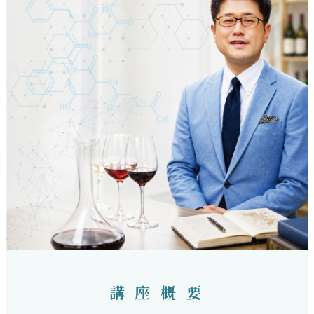
講 座 概 要
WINE SCIENCE LECTURE