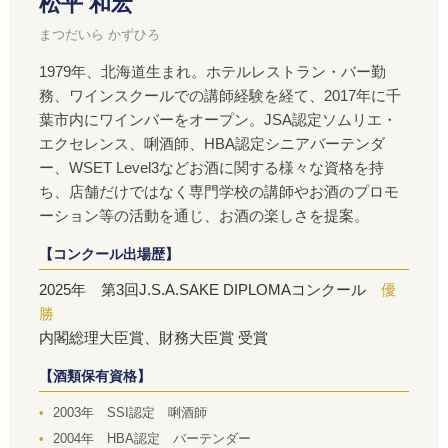
松平 和宏
まつだいら かずひろ
1979年、北海道生まれ。ホテルレストラン・バー勤
務、ワインスクールでの講師経験を経て、2017年に千
葉市内にワインバーをオープン。JSA認定ソムリエ・
エクセレンス、唎酒師、HBA認定シニアバーテンダ
ー、WSET Level3などお酒に関する様々な資格を持
ち、店舗だけではなく専門学校の講師やお酒のプロモ
ーション等の活動を通じ、お酒の楽しさを提案。
【コンクール出場歴】
2025年 第3回J.S.A.SAKE DIPLOMAコンクール
優
勝
内閣総理大臣賞、財務大臣賞 受賞
【酒類保有資格】
2003年 SSI認定 唎酒師
2004年 HBA認定 バーテンダー