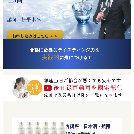
全3回
講師 松平 和宏
お申し込みはこちら ＞＞
合格に必要なテイスティング力を、
実践的
に身につける！
各講座 日本酒・焼酎
100ml×6種付き