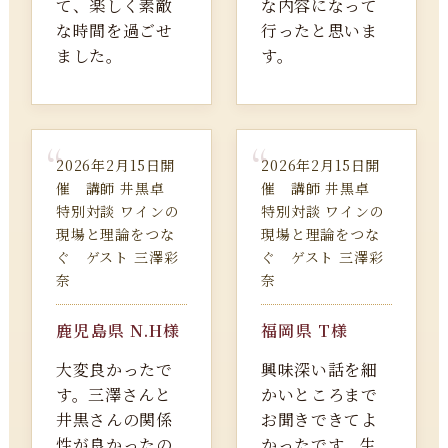
て、楽しく素敵
な内容になって
な時間を過ごせ
行ったと思いま
ました。
す。
2026年2月15日開
2026年2月15日開
催 講師 井黒卓
催 講師 井黒卓
特別対談 ワインの
特別対談 ワインの
現場と理論をつな
現場と理論をつな
ぐ ゲスト 三澤彩
ぐ ゲスト 三澤彩
奈
奈
鹿児島県 N.H様
福岡県 T様
大変良かったで
興味深い話を細
す。三澤さんと
かいところまで
井黒さんの関係
お聞きできてよ
性が良かったの
かったです。生