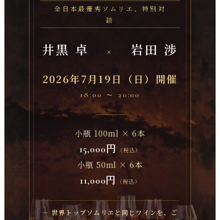
全日本最優秀ソムリエ、特別対
談
井黒 卓
岩田 渉
×
2026年7月19日（日）開催
18:00 ～ 20:00
小瓶 100ml × 6本
15,000円
（税込）
小瓶 50ml × 6本
11,000円
（税込）
― 世界トップソムリエと同じワインを、ご