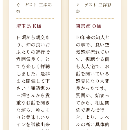
ぐ ゲスト 三澤彩
ぐ ゲスト 三澤彩
奈
奈
埼玉県 K様
東京都 O様
日頃から親交あ
10年来の知人と
り、仲の良いお
の事で、良い空
ふたりの進行で
気感が流れてい
雰囲気良く、と
て、視聴する側
ても楽しく拝聴
も友人宅で、お
しました。是非
話を聞いている
また開催して下
感覚になり大変
さい！醸造家の
良かったです。
三澤さんから貴
質問が、始まっ
重なお話を聞き
てから、相互関
ながら、ゆっく
係で進んで行
りと美味しいワ
き、より、レベ
インを試飲出来
ルの高い具体的