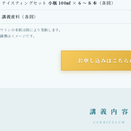
テイスティングセット
小瓶 100㎖ × 6 ～ 8 本
（各回）
講義資料（各回）
 ワインの本数は回により変動します。
 画像はイメージです。
お申し込みはこちら
講 義 内 容
CURRICULUM