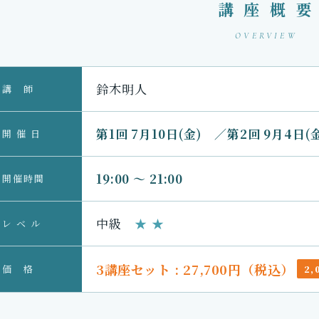
講 座 概 要
鈴木明人の
OVERVIEW
ワインサイエンス講座
鈴木明人
講 師
― 3 講座セット ―
第1回 7月10日(金)
／
第2回 9月4日(
開 催 日
19:00 ～ 21:00
開催時間
「なんとなく」を、構造で理解する
中級
★ ★
レ ベ ル
お申し込みはこちらから
3講座セット : 27,700円（税込）
価 格
2,