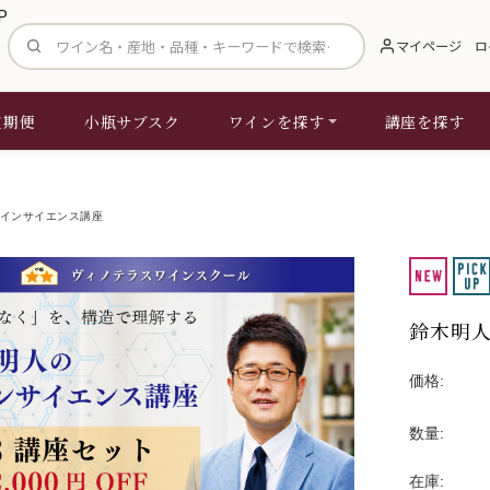
サイト内検索
マイページ
ロ
定期便
小瓶サブスク
ワインを探す
講座を探す
インサイエンス講座
鈴木明人
価格:
数量:
在庫: