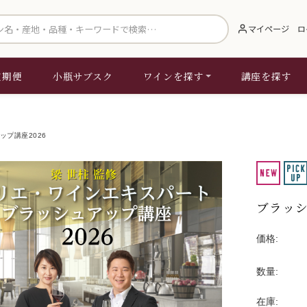
索
マイページ
ロ
定期便
小瓶サブスク
ワインを探す
講座を探す
ップ講座2026
ブラッシ
価格:
数量:
在庫: