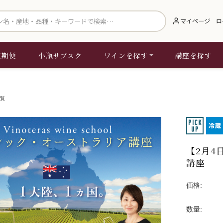
索
マイページ
ロ
定期便
小瓶サブスク
ワインを探す
講座を探す
覧
【2月4
講座
価格:
数量: