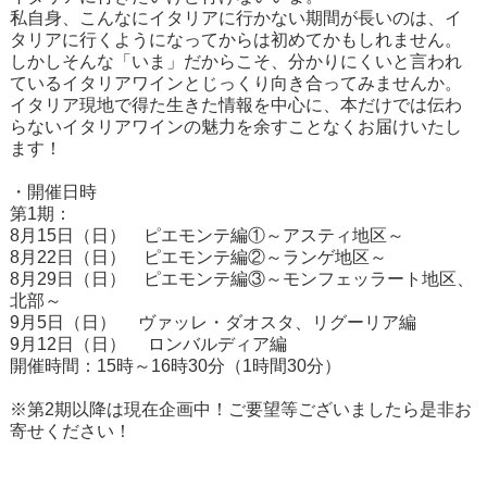
私自身、こんなにイタリアに行かない期間が長いのは、イ
タリアに行くようになってからは初めてかもしれません。
しかしそんな「いま」だからこそ、分かりにくいと言われ
ているイタリアワインとじっくり向き合ってみませんか。
イタリア現地で得た生きた情報を中心に、本だけでは伝わ
らないイタリアワインの魅力を余すことなくお届けいたし
ます！
・開催日時
第1期：
8月15日（日） ピエモンテ編①～アスティ地区～
8月22日（日） ピエモンテ編②～ランゲ地区～
8月29日（日） ピエモンテ編③～モンフェッラート地区、
北部～
9月5日（日） ヴァッレ・ダオスタ、リグーリア編
9月12日（日） ロンバルディア編
開催時間：15時～16時30分（1時間30分）
※第2期以降は現在企画中！ご要望等ございましたら是非お
寄せください！