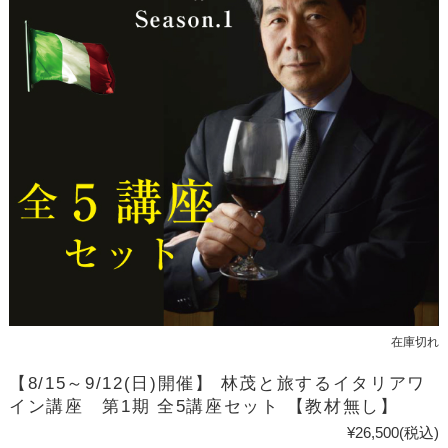
在庫切れ
【8/15～9/12(日)開催】 林茂と旅するイタリアワ
イン講座 第1期 全5講座セット 【教材無し】
¥26,500
(税込)