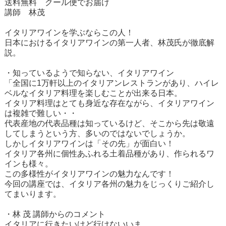
送料無料 クール便でお届け
講師 林茂
イタリアワインを学ぶならこの人！
日本におけるイタリアワインの第一人者、林茂氏が徹底解
説。
・知っているようで知らない、イタリアワイン
「全国に1万軒以上のイタリアンレストランがあり、ハイレ
ベルなイタリア料理を楽しむことが出来る日本。
イタリア料理はとても身近な存在ながら、イタリアワイン
は複雑で難しい・・
代表産地の代表品種は知っているけど、そこから先は敬遠
してしまうという方、多いのではないでしょうか。
しかしイタリアワインは「その先」が面白い！
イタリア各州に個性あふれる土着品種があり、作られるワ
インも様々。
この多様性がイタリアワインの魅力なんです！
今回の講座では、イタリア各州の魅力をじっくりご紹介し
てまいります。
・林 茂 講師からのコメント
イタリアに行きたいけど行けないいま。