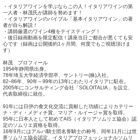
・イタリアワインを学ぶならこの人！イタリアワインの第
一人者・林茂氏が講師を努めます！
・イタリアワインのバイブル「基本イタリアワイン」の著
者が自ら解説！
・講師厳選のワイン4種をテイスティング！
・後日録画動画を限定配信！講座当日ご都合が悪くても安
心です（録画は公開後約1ヶ月間、何度でもご視聴頂けま
す）
林茂 プロフィール
1954年静岡県出身。
78年埼玉大学経済学部卒、サントリー(株)入社。
82~86年、90年～99年の13年にわたりイタリアに駐在。
2005年にコンサルティング会社「SOLOITALIA」を設立、
代表取締役に就任。
91年には日伊の食文化交流に貢献した功績によりカテリー
ナ・ディ・メディチ賞、マリア・ルイージャ賞を取得。
95年に日本人として初めてAIS（イタリアソムリエ協会）認
定のソムリエ資格を取得。
16年9月にはアルバ騎士団名誉騎士の称号、同年11月には世
界ソムリエ協会認定、イタリアプロフェッショナルソムリ