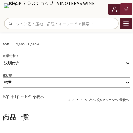
🛒
サイト内検索
TOP
3,000～3,999円
表示切替：
並び順：
97件中1件～10件を表示
1
2
3
4
5
次へ
次の5ページへ
最後へ
商品一覧