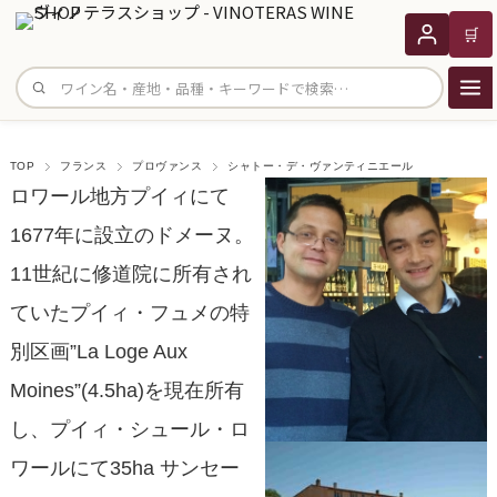
🛒
サイト内検索
TOP
フランス
プロヴァンス
シャトー・デ・ヴァンティニエール
ロワール地方プイィにて
1677年に設立のドメーヌ。
11世紀に修道院に所有され
ていたプイィ・フュメの特
別区画”La Loge Aux
Moines”(4.5ha)を現在所有
し、プイィ・シュール・ロ
ワールにて35ha サンセー