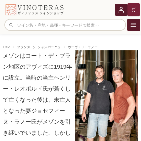
🛒
サイト内検索
TOP
フランス
シャンパーニュ
ヴーヴ・Ｊ・ラノー
メゾンはコート・デ・ブラ
ン地区のアヴィズに1919年
に設立。当時の当主ヘンリ
ー・レオポルド氏が若くし
て亡くなった後は、未亡人
となった妻ジョセフィー
ヌ・ラノー氏がメゾンを引
き継いでいました。しかし