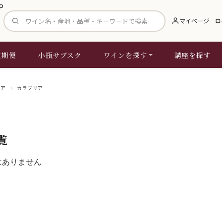
サイト内検索
マイページ
ロ
定期便
小瓶サブスク
ワインを探す
講座を探す
リア
カラブリア
覧
はありません