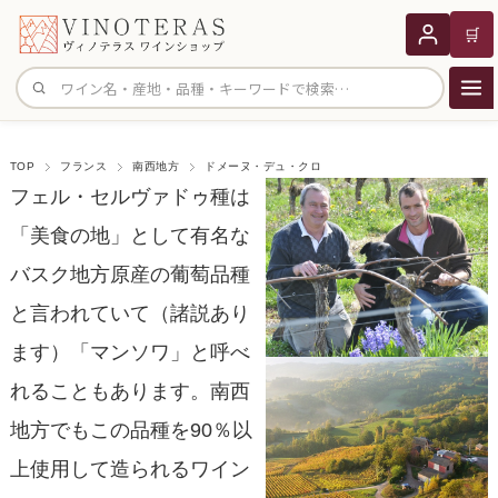
🛒
サイト内検索
TOP
フランス
南西地方
ドメーヌ・デュ・クロ
フェル・セルヴァドゥ種は
「美食の地」として有名な
バスク地方原産の葡萄品種
と言われていて（諸説あり
ます）「マンソワ」と呼べ
れることもあります。南西
地方でもこの品種を90％以
上使用して造られるワイン