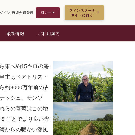
ワインスクール
🛒
カート
グイン
/
新規会員登録
サイトに行く
最新情報
ご利用案内
ら東へ約15キロの海
当主はベアトリス・
ら約3000万年前の古
ナッシュ、サンソ
れらの葡萄はこの地
することでより良い光
海からの暖かい潮風