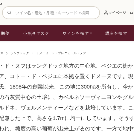
サイト内検索
マイページ
ロ
定期便
小瓶サブスク
ワインを探す
講座を探す
ンス
ラングドック
ドメーヌ・ド・プレニェ・ル・ヌフ
・ド・ヌフはラングドック地方の中心地、ベジエの街か
ア、コトー・ド・ベジエに本拠を置くドメーヌです。現
氏。1898年の創業以来、この地に300haを所有し、今か
の石灰質中心の土壌に、カベルネソーヴィニヨンやグル
ルドネ、ヴェルメンティーノなどを栽培しています。こ
配慮した上で、高さを1.7mに均一にしています。そう
われ、糖度の高い葡萄が出来上がるのです。一方で地中