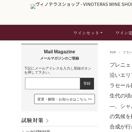
ワインセット
ワイン
TOP
フラ
プレニェ
下記にメールアドレスを入力し登録ボタン
を押して下さい。
沿いエリ
ラセール
生代の頃
変更・解除・お知らせはこちら
―、シャ
の気候を
試験対策
合成が行