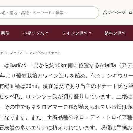
索
マイページ
ロ
定期便
小瓶サブスク
ワインを探す
講座を探す
リア
プーリア
アンギウリ・ドナート
はBari(バーリ)から約15km南に位置するAdelfia（
80年より葡萄栽培とワイン造りを始め、代々アンギウリ
有総面積は36ha。現在は父であり当主のドナート氏を
ゼッペ氏、ロレンツォ氏が切り盛りしています。土壌は
、その中でもネグロアマーロ種が植えられている畑は赤
になります。また、土着品種のネロ・ディ・トロイア種
石灰岩の多いエリアに植えられています。収穫は手摘み