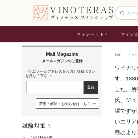
サイト内検
ワインセット
ワイン
TOP
イタ
ワイナリー
下記にメールアドレスを入力し登録ボタン
を押して下さい。
す。18
した。所
氏、ジュ
変更・解除・お知らせはこちら
壌ですが
いエリア
試験対策
種はより