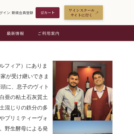
ワインスクール
🛒
カート
グイン
/
新規会員登録
サイトに行く
最新情報
ご利用案内
アデルフィア）にありま
一家が受け継いできま
筆頭に、息子のヴィト
白亜の粘土石灰質土
土混じりの鉄分の多
やプリミティーヴォ
。野生酵母による発