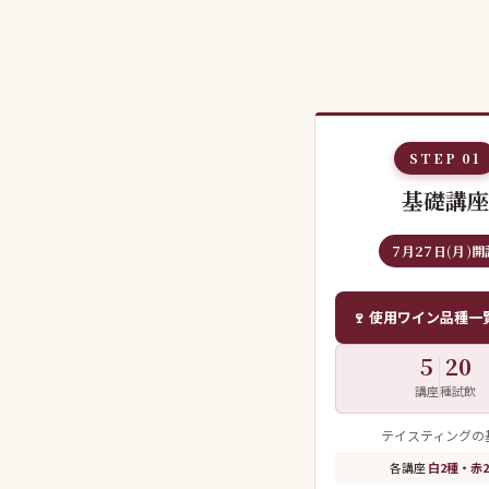
STEP 01
基礎講座
7月27日(月)開
🍷 使用ワイン品種
5
20
講座
種試飲
テイスティングの
各講座
白2種・赤