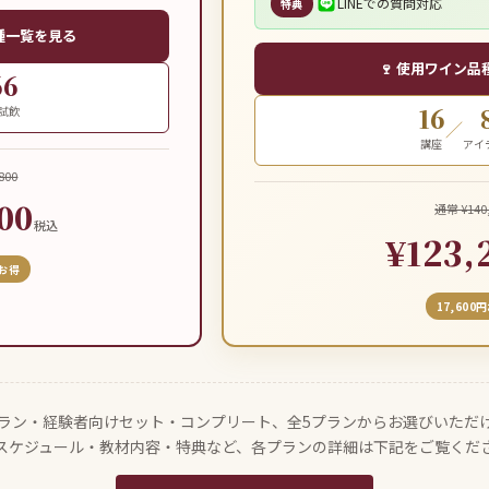
LINEでの質問対応
特典
品種一覧を見る
🍷 使用ワイン
66
16
試飲
／
講座
アイ
800
00
通常 ¥140
税込
¥123,
円お得
17,600
ラン・経験者向けセット・コンプリート、全5プランからお選びいただ
スケジュール・教材内容・特典など、各プランの詳細は下記をご覧くだ