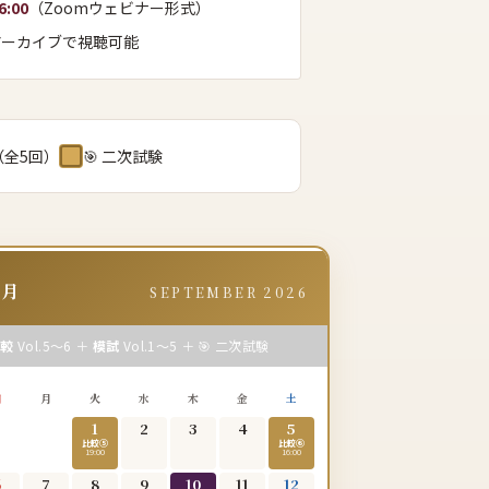
6:00
（Zoomウェビナー形式）
アーカイブで視聴可能
験（全5回）
🎯 二次試験
9
月
SEPTEMBER 2026
比較
Vol.5〜6 ＋
模試
Vol.1〜5 ＋ 🎯 二次試験
日
月
火
水
木
金
土
1
2
3
4
5
比較⑤
比較⑥
19:00
16:00
6
7
8
9
10
11
12