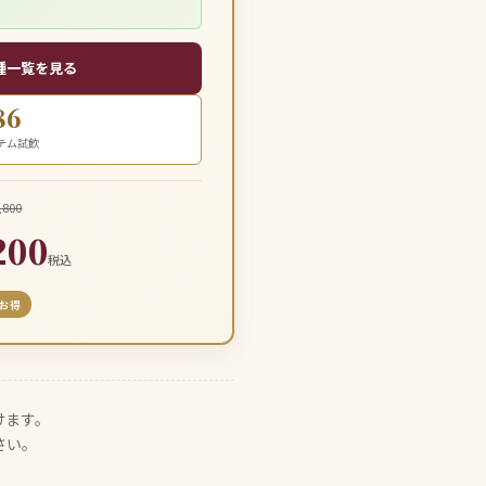
品種一覧を見る
86
テム試飲
,800
200
税込
円お得
けます。
さい。