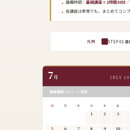
講義時間：
基礎講座 = 2時間30分
／
各講座は単発でも、まとめてコン
凡例
STEP 01
7
月
JULY 20
基礎講座
Vol.1〜2 開講
日
月
火
水
木
金
1
2
3
5
6
7
8
9
10