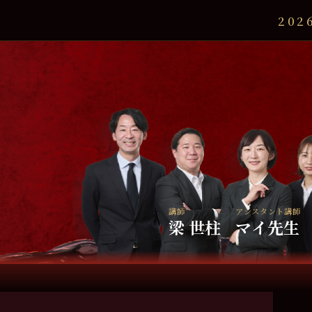
20
講師
アシスタント講師
梁 世柱
マイ先生