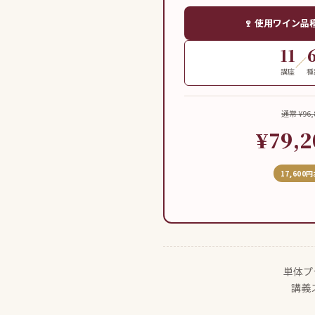
🍷 使用ワイン
11
／
講座
種
通常 ¥96,
¥79,2
17,600
単体プ
講義