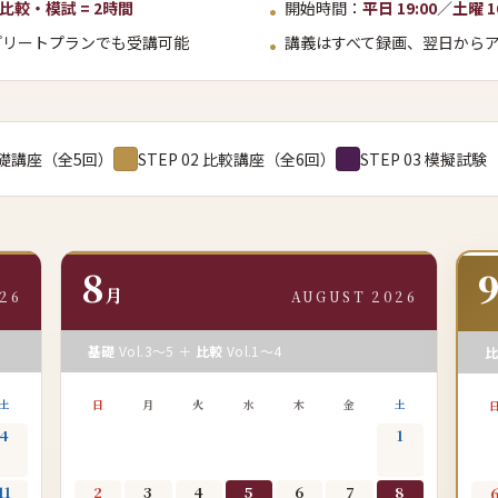
比較・模試 = 2時間
開始時間：
平日 19:00
／
土曜 1
プリートプランでも受講可能
講義はすべて録画、翌日から
 基礎講座（全5回）
STEP 02 比較講座（全6回）
STEP 03 模擬試
8
月
26
AUGUST 2026
基礎
Vol.3〜5 ＋
比較
Vol.1〜4
土
日
月
火
水
木
金
土
4
1
11
2
3
4
5
6
7
8