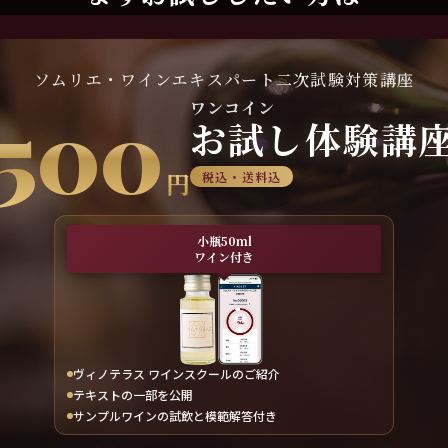
ソムリエ・ワインエキスパート二次試験対策講座
500
ワンコイン
お試し体験講
円
税込・送料込
小瓶50ml
ワイン付き
ヴィノテラス ワインスクールのご紹介
テキストの一部を公開
サンプルワインの試飲と模範解答付き