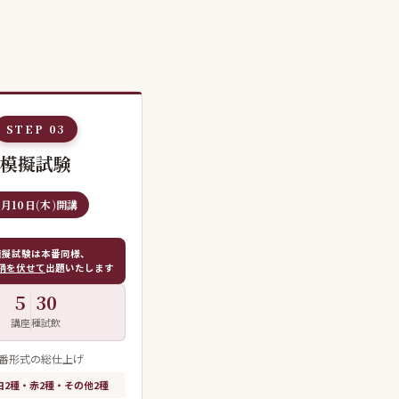
STEP 03
模擬試験
9月10日(木)開講
模擬試験は本番同様、
柄を伏せて
出題いたします
5
30
講座
種試飲
番形式の総仕上げ
白2種・赤2種・その他2種