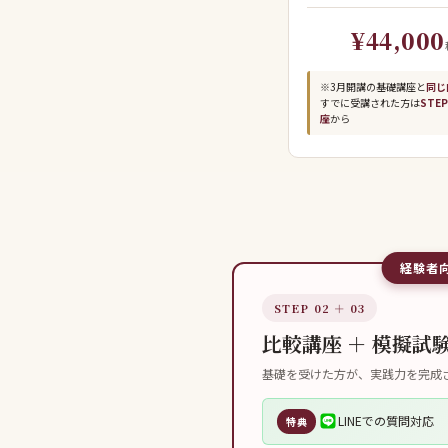
¥44,000
※3月開講の基礎講座と
同じ
すでに受講された方は
STEP
座
から
経験者
STEP 02 ＋ 03
比較講座 ＋ 模擬試
基礎を受けた方が、実践力を完成
LINEでの質問対応
特典