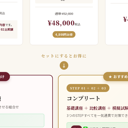
税込
通常 ¥52,800
¥
¥48,000
税込
内容
です。
 02 比較講
4,800円お得
セットにするとお得に
↓
向け
★ おすす
STEP 01 ＋ 02 ＋ 03
験
コンプリート
させる組合せ
基礎講座 ＋ 比較講座 ＋ 模擬試
3つのSTEPすべてを一気通貫で対策で