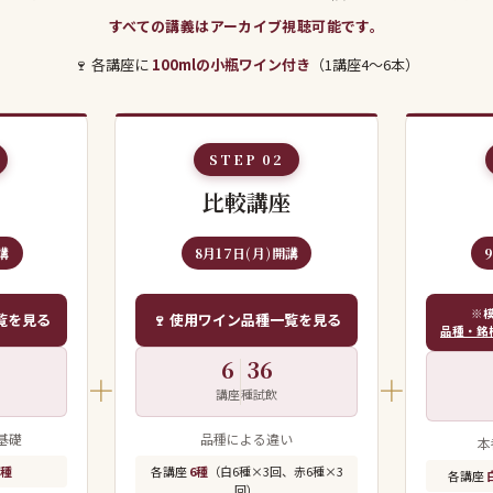
すべての講義はアーカイブ視聴可能です。
🍷 各講座に
100mlの小瓶ワイン付き
（1講座4〜6本）
STEP 02
比較講座
講
8月17日(月)開講
※
一覧を見る
🍷 使用ワイン品種一覧を見る
品種・銘
6
36
＋
＋
講座
種試飲
基礎
品種による違い
本
2種
各講座
6種
（白6種×3回、赤6種×3
各講座
回）