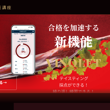
策講座
合格を加速する
新機能
VINOLET
テイスティング
る
採点ができる！
繰り返し練習できる！