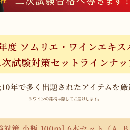
26年度 ソムリエ・ワインエキス
二次試験対策セットラインナッ
去10年で多く出題されたアイテムを厳
※ワインの銘柄は隠してお届けします。
対策 小瓶 100ml 6本セット
（A, B