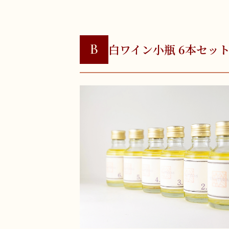
B
白ワイン小瓶 6本セッ