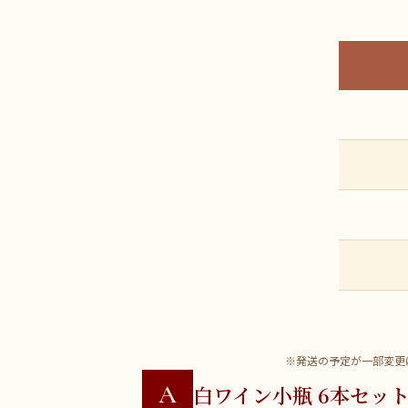
※発送の予定が一部変更
A
白ワイン小瓶 6本セッ