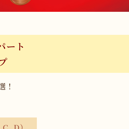
パート
プ
選！
, C, D）