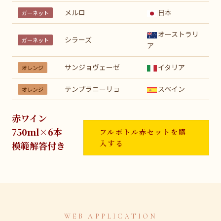
メルロ
日本
ガーネット
オーストラリ
シラーズ
ガーネット
ア
サンジョヴェーゼ
イタリア
オレンジ
テンプラニーリョ
スペイン
オレンジ
赤ワイン
750ml×6本
フルボトル赤セットを購
入する
模範解答付き
WEB APPLICATION