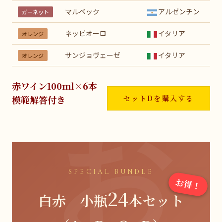
マルベック
アルゼンチン
ガーネット
ネッビオーロ
イタリア
オレンジ
サンジョヴェーゼ
イタリア
オレンジ
赤ワイン100ml×6本
模範解答付き
セットDを購入する
SPECIAL BUNDLE
お得！
24
白赤 小瓶
本セット