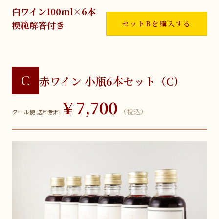
白ワイン100ml×6本
模範解答付き
セットBを購入する
C
赤ワイン 小瓶6本セット（C）
￥7,700
（税込）
クール便 送料無料