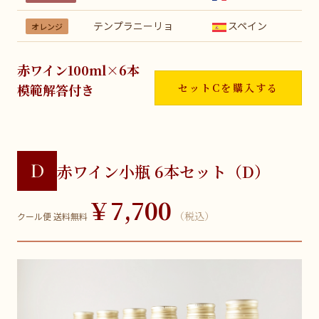
テンプラニーリョ
スペイン
オレンジ
赤ワイン100ml×6本
模範解答付き
セットCを購入する
D
赤ワイン小瓶 6本セット（D）
￥7,700
（税込）
クール便 送料無料