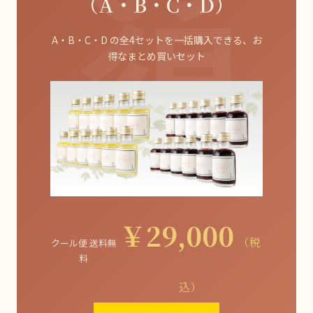
（A・B・C・D）
A・B・C・D の全4セットを一括購入できる、お
得なまとめ買いセット
￥29,000
（税
クール便 送料無
料
込）