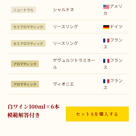
アメリ
シャルドネ
ニュートラル
カ
リースリング
ドイツ
セミアロマティック
フラン
リースリング
セミアロマティック
ス
ゲヴュルツトラミネー
フラン
アロマティック
ル
ス
フラン
ヴィオニエ
アロマティック
ス
白ワイン100ml×6本
模範解答付き
セットAを購入する